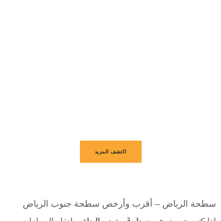
سطحة الرياض
طوال أيام الأسبوع.
خدمة متوفرة
24/7
تغطية لجميع أنحاء الرياض.
فريق محترف ومدرّب على التعامل مع جميع أنواع المركبات.
سرعة استجابة وأمان كامل لسيارتك.
اكتشف المزيد
سطحة الرياض – أقرب وأرخص سطحة جنوب الرياض